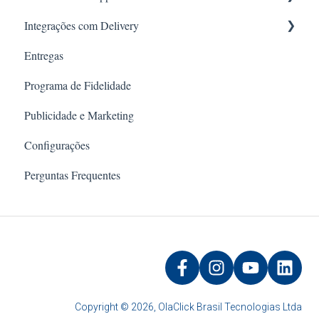
Integrações com Delivery
Conexão Básica
Entregas
Chatbot Oficial (Meta)
99Food
Programa de Fidelidade
Inteligência Artificial
Rappi
Publicidade e Marketing
iFood
Configurações
Didi
Perguntas Frequentes
Uber Eats
Copyright © 2026, OlaClick Brasil Tecnologias Ltda